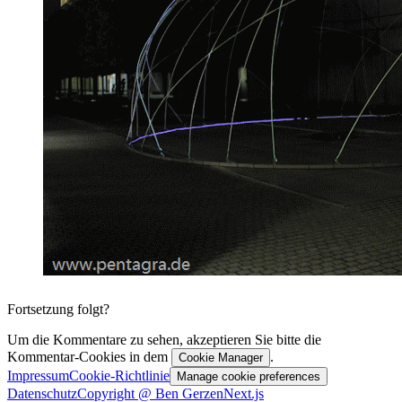
Fortsetzung folgt?
Um die Kommentare zu sehen, akzeptieren Sie bitte die
Kommentar-Cookies in dem
.
Cookie Manager
Impressum
Cookie-Richtlinie
Manage cookie preferences
Datenschutz
Copyright @ Ben Gerzen
Next.js