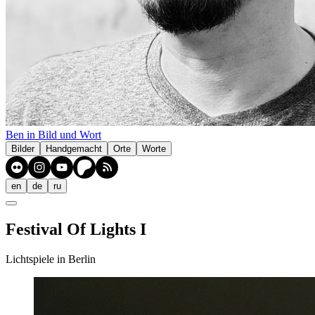
Ben in Bild und Wort
Bilder
Handgemacht
Orte
Worte
en
de
ru
Festival Of Lights I
Lichtspiele in Berlin