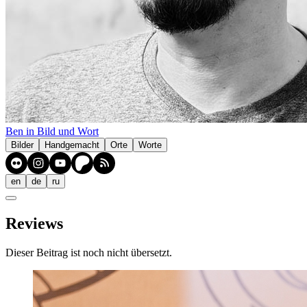
Ben in Bild und Wort
Bilder
Handgemacht
Orte
Worte
en
de
ru
Reviews
Dieser Beitrag ist noch nicht übersetzt.