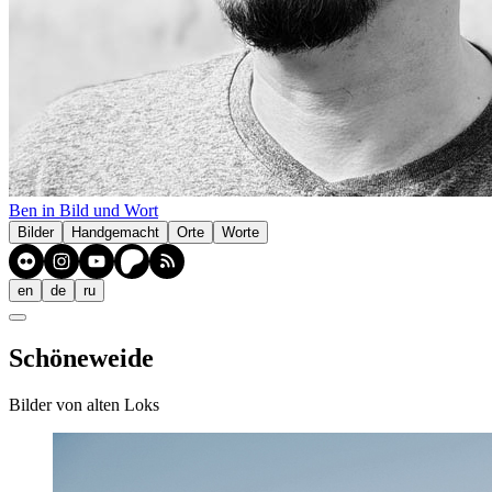
Ben in Bild und Wort
Bilder
Handgemacht
Orte
Worte
en
de
ru
Schöneweide
Bilder von alten Loks