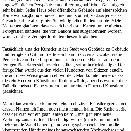
ungewöhnlichen Perspektive und ihrer unglaublichen Genauigkeit
sehr beliebt. Jedes Haus oder öffentliche Gebäude auf einer solchen
Karte war sorgfältig eingezeichnet und signiert, so dass jeder das
Gesuchte ohne allzu große Schwierigkeiten finden konnte. Viele
Menschen glaubten, dass es sich bei diesen Karten um bearbeitete
Fotografien handelte, die von Ballons aus aufgenommen worden
waren, und die Verleger förderten diesen Irrglauben.
Tatsächlich ging der Künstler in der Stadt von Gebäude zu Gebäude
und fertigte an Ort und Stelle von Hand Skizzen an, wobei er die
Perspektive und die Proportionen, in denen die Häuser auf dem
fertigen Plan dargestellt werden sollten, sofort berücksichtigte. Der
fertige Plan wurde aus den vielen Hunderten von Skizzen erstellt,
die auf diese Weise gesammelt wurden. Man könnte meinen, dass
dies ein Heer von Künstlern erfordern würde, aber das war nicht der
Fall, die meisten Pläne wurden von nur einem Dutzend Künstlern
gezeichnet.
Mein Plan wurde auch nur von einem einzigen Künstler gezeichnet,
dessen Namen ich Ihnen noch nicht nennen kann. Die Sache ist die,
dass der Plan vor ein paar Jahren beim Umzug in eine neue
Wohnung zunächst leicht beschädigt wurde (man kann ihn nicht
mehr an die Wand hängen), und wenig später erreichten ihn die
klammernden Hände meines heranwachsenden Nachwuchses und