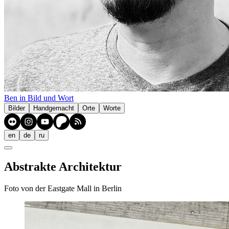
Ben in Bild und Wort
Bilder
Handgemacht
Orte
Worte
en
de
ru
Abstrakte Architektur
Foto von der Eastgate Mall in Berlin