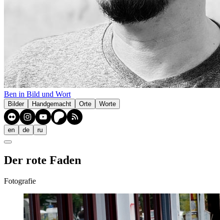
Ben in Bild und Wort
Bilder
Handgemacht
Orte
Worte
en
de
ru
Der rote Faden
Fotografie