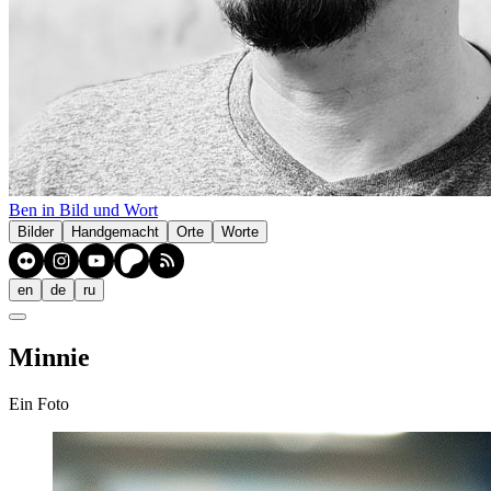
Ben in Bild und Wort
Bilder
Handgemacht
Orte
Worte
en
de
ru
Minnie
Ein Foto