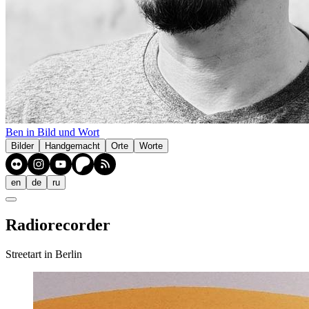
Ben in Bild und Wort
Bilder
Handgemacht
Orte
Worte
en
de
ru
Radiorecorder
Streetart in Berlin