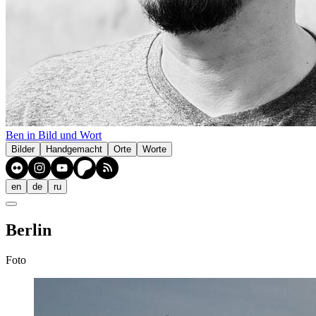
Ben in Bild und Wort
Bilder
Handgemacht
Orte
Worte
en
de
ru
Berlin
Foto