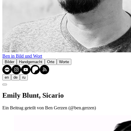
Ben in Bild und Wort
Bilder
Handgemacht
Orte
Worte
en
de
ru
Emily Blunt, Sicario
Ein Beitrag geteilt von Ben Gerzen (@ben.gerzen)