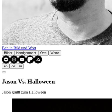
Ben in Bild und Wort
Bilder
Handgemacht
Orte
Worte
en
de
ru
Jason Vs. Halloween
Jason grüßt zum Halloween