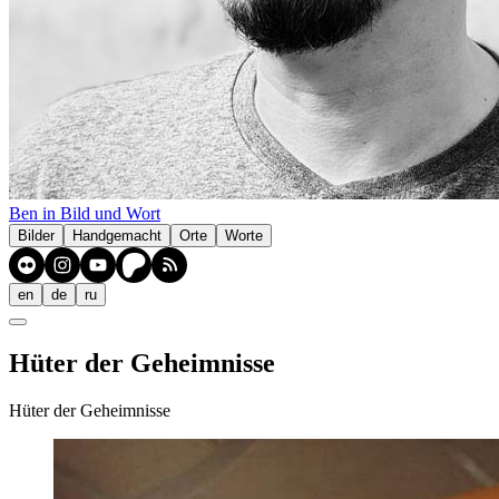
Ben in Bild und Wort
Bilder
Handgemacht
Orte
Worte
en
de
ru
Hüter der Geheimnisse
Hüter der Geheimnisse