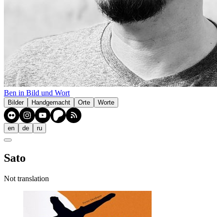
Ben in Bild und Wort
Bilder
Handgemacht
Orte
Worte
en
de
ru
Sato
Not translation