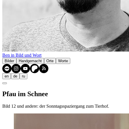
Ben in Bild und Wort
Bilder
Handgemacht
Orte
Worte
en
de
ru
Pfau im Schnee
Bild 12 und andere: der Sonntagsspaziergang zum Tierhof.