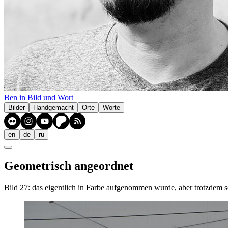
Ben in Bild und Wort
Bilder
Handgemacht
Orte
Worte
en
de
ru
Geometrisch angeordnet
Bild 27: das eigentlich in Farbe aufgenommen wurde, aber trotzdem s