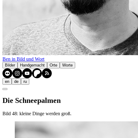
Ben in Bild und Wort
Bilder
Handgemacht
Orte
Worte
en
de
ru
Die Schneepalmen
Bild 48: kleine Dinge werden groß.