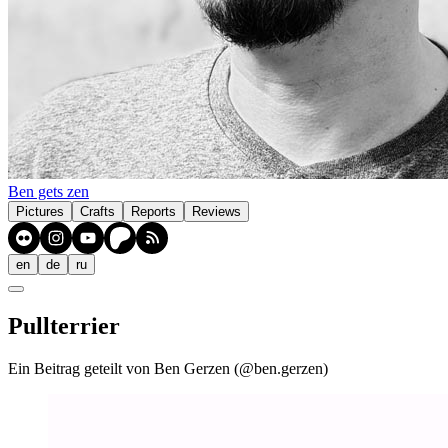
Ben gets zen
Pictures
Crafts
Reports
Reviews
en
de
ru
Pullterrier
Ein Beitrag geteilt von Ben Gerzen (@ben.gerzen)