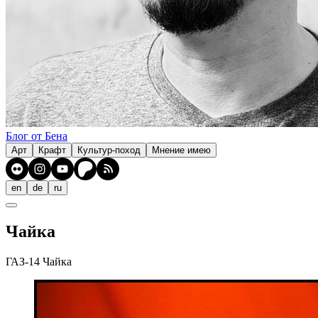
Блог от Бена
Арт
Крафт
Культур-поход
Мнение имею
en
de
ru
Чайка
ГАЗ-14 Чайка