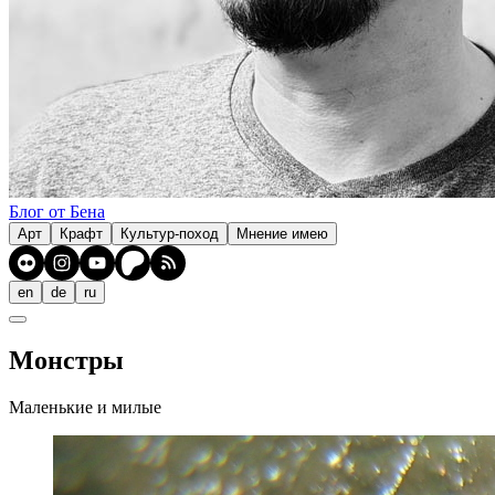
Блог от Бена
Арт
Крафт
Культур-поход
Мнение имею
en
de
ru
Монстры
Маленькие и милые