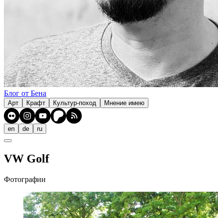
Блог от Бена
Арт
Крафт
Культур-поход
Мнение имею
en
de
ru
VW Golf
Фотографии