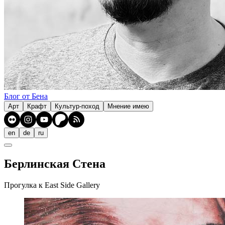
Блог от Бена
Арт
Крафт
Культур-поход
Мнение имею
en
de
ru
Берлинская Стена
Прогулка к East Side Gallery