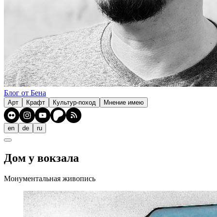
Блог от Бена
Арт
Крафт
Культур-поход
Мнение имею
en
de
ru
Дом у вокзала
Монументальная живопись