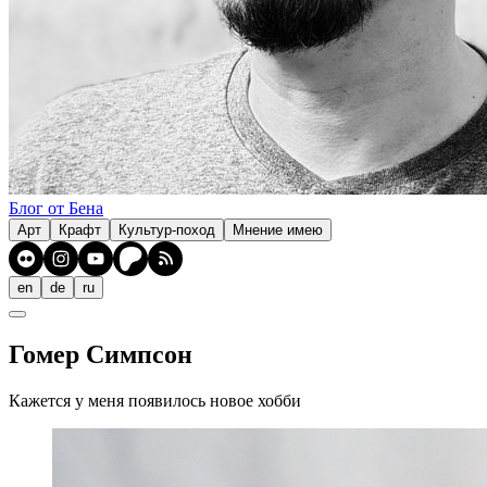
Блог от Бена
Арт
Крафт
Культур-поход
Мнение имею
en
de
ru
Гомер Симпсон
Кажется у меня появилось новое хобби