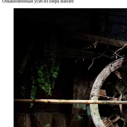
Обыкновенный усач из озера Ванзее