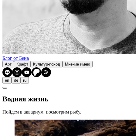
Блог от Бена
Арт
Крафт
Культур-поход
Мнение имею
en
de
ru
Водная жизнь
Пойдем в аквариум, посмотрим рыбу.