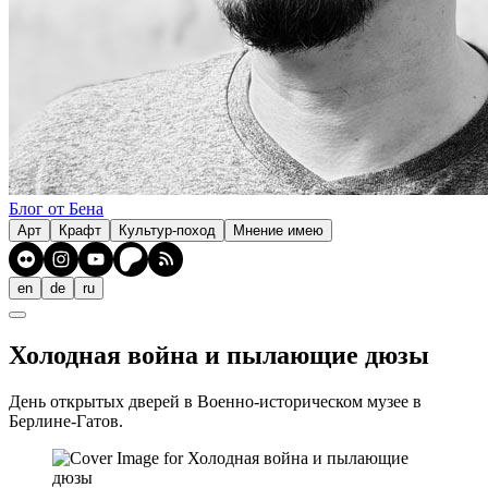
Блог от Бена
Арт
Крафт
Культур-поход
Мнение имею
en
de
ru
Холодная война и пылающие дюзы
День открытых дверей в Военно-историческом музее в
Берлине-Гатов.