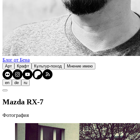
Блог от Бена
Арт
Крафт
Культур-поход
Мнение имею
en
de
ru
Mazda RX-7
Фотография