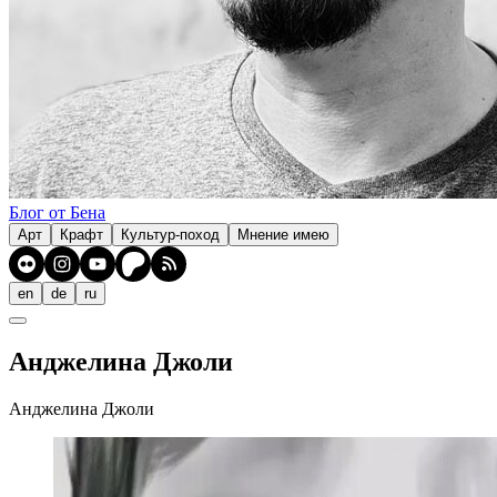
Блог от Бена
Арт
Крафт
Культур-поход
Мнение имею
en
de
ru
Анджелина Джоли
Анджелина Джоли