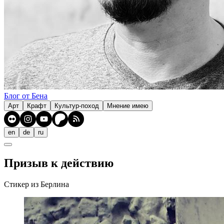
Блог от Бена
Арт
Крафт
Культур-поход
Мнение имею
en
de
ru
Призыв к действию
Стикер из Берлина