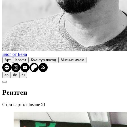
Блог от Бена
Арт
Крафт
Культур-поход
Мнение имею
en
de
ru
Рентген
Стрит-арт от Insane 51