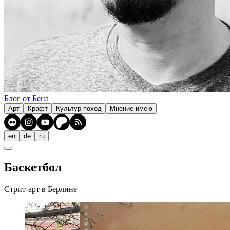
Блог от Бена
Арт
Крафт
Культур-поход
Мнение имею
en
de
ru
Баскетбол
Стрит-арт в Берлине