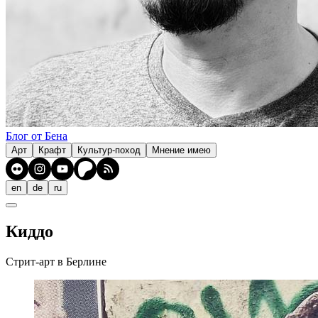
Блог от Бена
Арт
Крафт
Культур-поход
Мнение имею
en
de
ru
Киддо
Стрит-арт в Берлине