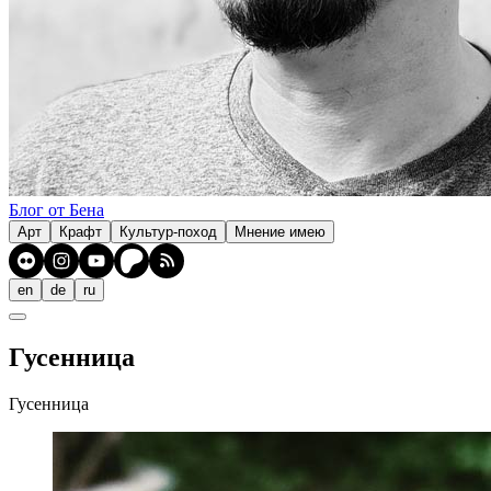
Блог от Бена
Арт
Крафт
Культур-поход
Мнение имею
en
de
ru
Гусенница
Гусенница