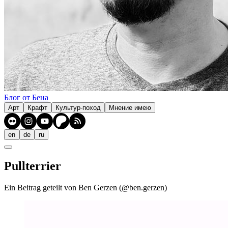
Блог от Бена
Арт
Крафт
Культур-поход
Мнение имею
en
de
ru
Pullterrier
Ein Beitrag geteilt von Ben Gerzen (@ben.gerzen)