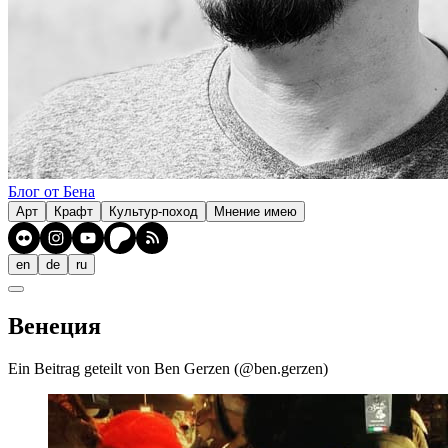
Блог от Бена
Арт
Крафт
Культур-поход
Мнение имею
en
de
ru
Венеция
Ein Beitrag geteilt von Ben Gerzen (@ben.gerzen)