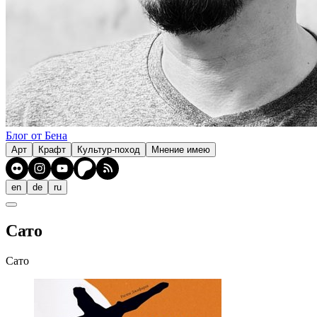
Блог от Бена
Арт
Крафт
Культур-поход
Мнение имею
en
de
ru
Сато
Сато