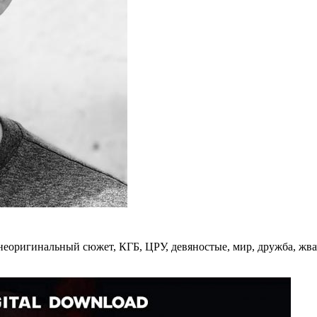
еоригинальный сюжет, КГБ, ЦРУ, девяностые, мир, дружба, жвачк