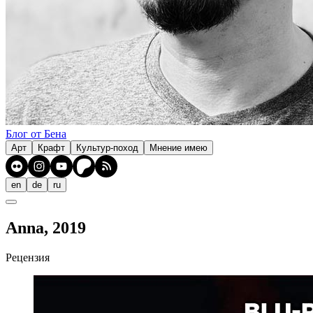
Блог от Бена
Арт
Крафт
Культур-поход
Мнение имею
en
de
ru
Anna, 2019
Рецензия