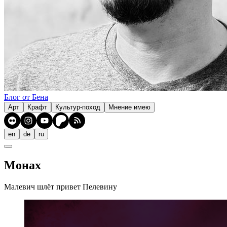
Блог от Бена
Арт
Крафт
Культур-поход
Мнение имею
en
de
ru
Монах
Малевич шлёт привет Пелевину