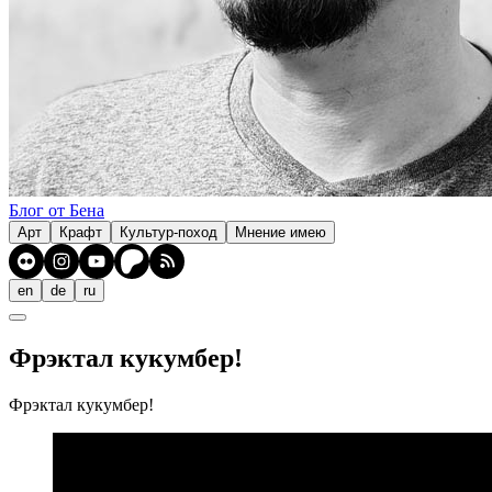
Блог от Бена
Арт
Крафт
Культур-поход
Мнение имею
en
de
ru
Фрэктал кукумбер!
Фрэктал кукумбер!