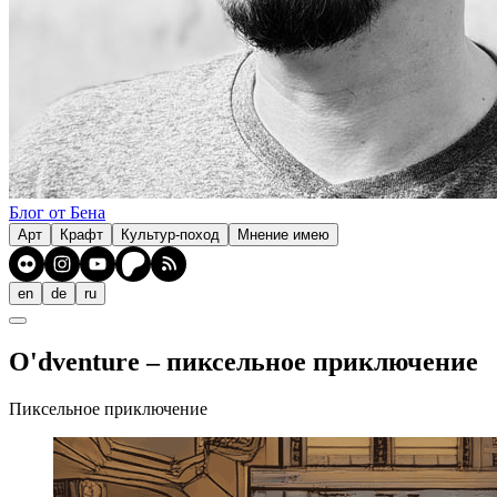
Блог от Бена
Арт
Крафт
Культур-поход
Мнение имею
en
de
ru
O'dventure – пиксельное приключение
Пиксельное приключение