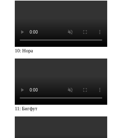
10: Нора
11: Бигфут