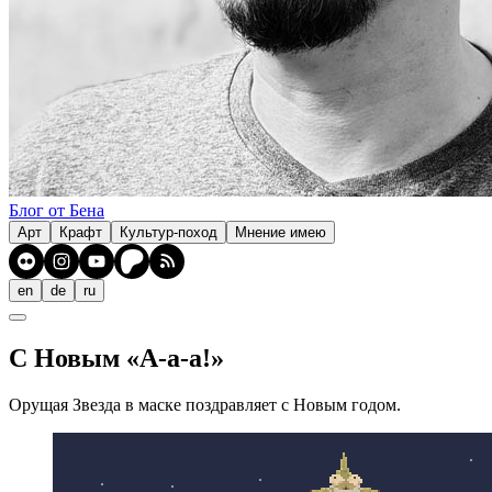
Блог от Бена
Арт
Крафт
Культур-поход
Мнение имею
en
de
ru
С Новым «А-а-а!»
Орущая Звезда в маске поздравляет с Новым годом.