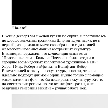
"Начало"
В конце декабря мы с женой гуляли по округе, и прогуливаясь
по хорошо знакомым тропинкам Шпрингпфуль-парка, не в
первый раз проходили мимо своеобразного сада камней –
железобетонного ансамбля из абстрактных скульптур.
Википедия подсказала, что композиция называется
"Пластичные тела – Большие Цветки" и была создана в
середине восьмидесятых коллективом художников в ГДР:
Хорст Гёлер, Роберт Рейфельдт и Вольфганг Вебер.
Внимательней взглянув на скульптуры, я понял, что они
идеально подходят для моей серии, нужно только с помощью
масок затемнить фон, что-бы изолировать скульптуру. Кто-то
назовет это читерством, но это все же фотография, а не
бездушная генерация ИскИна – ручная работа, кек.