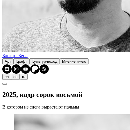
Блог от Бена
Арт
Крафт
Культур-поход
Мнение имею
en
de
ru
2025, кадр сорок восьмой
В котором из снега вырастают пальмы