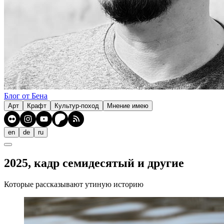
Блог от Бена
Арт
Крафт
Культур-поход
Мнение имею
en
de
ru
2025, кадр семидесятый и другие
Которые рассказывают утиную историю