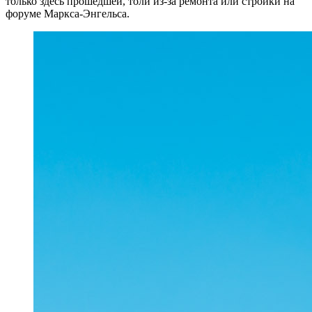
только здесь прошедшей, толи из-за ремонта или стройки на
форуме Маркса-Энгельса.