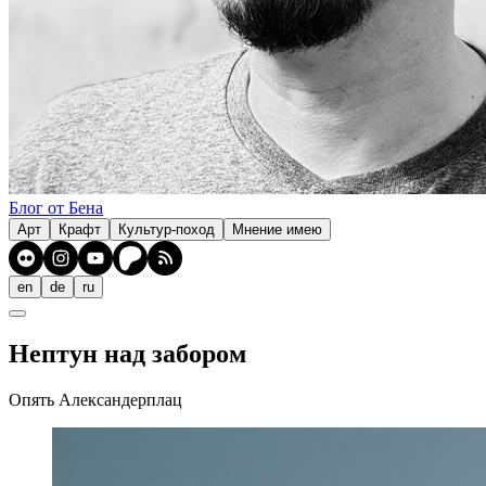
Блог от Бена
Арт
Крафт
Культур-поход
Мнение имею
en
de
ru
Нептун над забором
Опять Александерплац